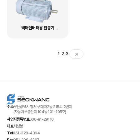
벡터인버터용 전동기
[타력통풍형](HV2, HV5)
1
2
3
주소
부산광역시 강서구 대저2동 3154-2번지
(자동차부품단지 104동 101~105호)
사업자등록번호
606-81-29110
대표
최성봉
Tel
051-328-4364
Fax
051-328-4367